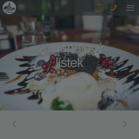
Nápojový
lístek