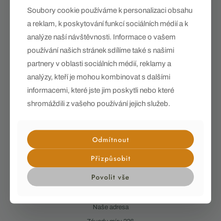
Soubory cookie používáme k personalizaci obsahu
a reklam, k poskytování funkcí sociálních médií a k
analýze naší návštěvnosti. Informace o vašem
používání našich stránek sdílíme také s našimi
partnery v oblasti sociálních médií, reklamy a
analýzy, kteří je mohou kombinovat s dalšími
informacemi, které jste jim poskytli nebo které
shromáždili z vašeho používání jejich služeb.
Denní menu – Restaurace u Kostela Stará Role
Odmítnout
Přizpůsobit
Číst více
Povolit vše
Naše adresa