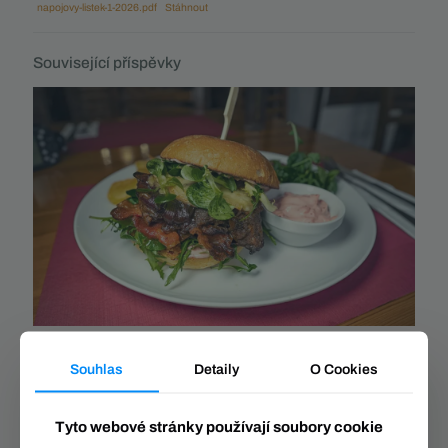
napojovy-listek-1-2026.pdf
Stáhnout
Související příspěvky
Jídení lístek
Souhlas
Detaily
O Cookies
Číst více
Tyto webové stránky používají soubory cookie