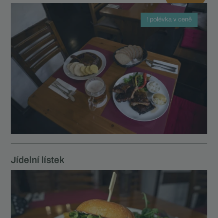
! polévka v ceně
Jídelní lístek