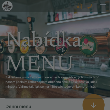
Nabídka
MENU
Zakládáme si na tradičních receptech a osvědčených chutích. V
našem jídelním lístku najdete oblíbená česká jídla, hotová jídla i
minutky. Vaříme tak, jak se má – bez zbytečných kompromisů.
Denní menu