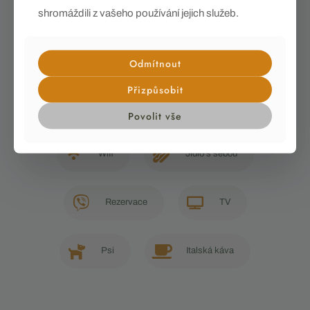
shromáždili z vašeho používání jejich služeb.
Odmítnout
Přizpůsobit
Povolit vše
Wifi
Jídlo s sebou
Rezervace
TV
Psi
Italská káva